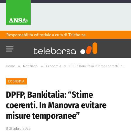
Responsabilità editoriale a cura di
Teleborsa
Home
»
Notiziario
»
Economia
»
DPFP, Bankitalia: “Stime coerenti. In Manovra evitare misure temporanee”
ECONOMIA
DPFP, Bankitalia: “Stime
coerenti. In Manovra evitare
misure temporanee”
8 Ottobre 2025