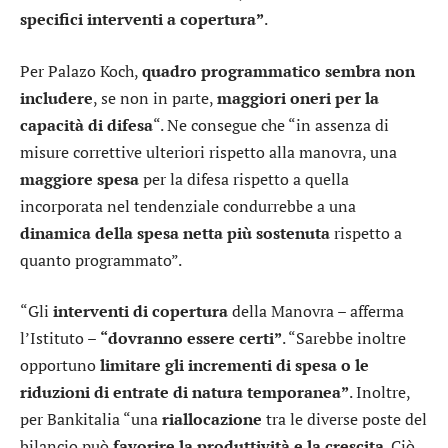
specifici interventi a copertura”
.
Per Palazo Koch,
quadro programmatico sembra non
includere
, se non in parte,
maggiori oneri per la
capacità di difesa
“. Ne consegue che “in assenza di
misure correttive ulteriori rispetto alla manovra, una
maggiore spesa
per la difesa rispetto a quella
incorporata nel tendenziale condurrebbe a una
dinamica della spesa netta più sostenuta
rispetto a
quanto programmato”.
“Gli
interventi di copertura
della Manovra – afferma
l’Istituto –
“dovranno essere certi”
. “Sarebbe inoltre
opportuno
limitare gli incrementi di spesa o le
riduzioni di entrate di natura temporanea”
. Inoltre,
per Bankitalia “una
riallocazione
tra le diverse poste del
bilancio può
favorire la
produttività e la crescita
. Ciò