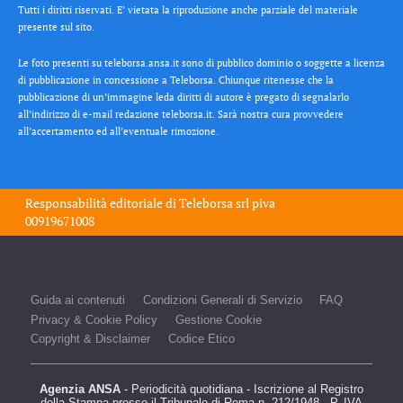
Tutti i diritti riservati. E’ vietata la riproduzione anche parziale del materiale
presente sul sito.
Le foto presenti su teleborsa.ansa.it sono di pubblico dominio o soggette a licenza
di pubblicazione in concessione a Teleborsa. Chiunque ritenesse che la
pubblicazione di un’immagine leda diritti di autore è pregato di segnalarlo
all’indirizzo di e-mail redazione teleborsa.it. Sarà nostra cura provvedere
all’accertamento ed all’eventuale rimozione.
Responsabilità editoriale di
Teleborsa srl
piva
00919671008
Guida ai contenuti
Condizioni Generali di Servizio
FAQ
Privacy & Cookie Policy
Gestione Cookie
Copyright & Disclaimer
Codice Etico
Agenzia ANSA
- Periodicità quotidiana - Iscrizione al Registro
della Stampa presso il Tribunale di Roma n. 212/1948 - P. IVA