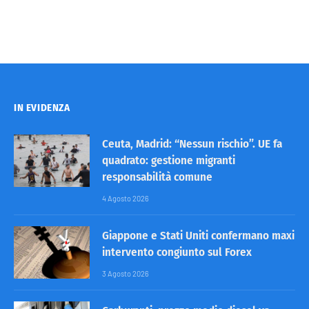
IN EVIDENZA
Ceuta, Madrid: “Nessun rischio”. UE fa
quadrato: gestione migranti
responsabilità comune
4 Agosto 2026
Giappone e Stati Uniti confermano maxi
intervento congiunto sul Forex
3 Agosto 2026