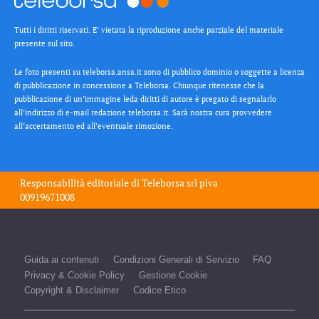
Tutti i diritti riservati. E’ vietata la riproduzione anche parziale del materiale
presente sul sito.
Le foto presenti su teleborsa.ansa.it sono di pubblico dominio o soggette a licenza
di pubblicazione in concessione a Teleborsa. Chiunque ritenesse che la
pubblicazione di un’immagine leda diritti di autore è pregato di segnalarlo
all’indirizzo di e-mail redazione teleborsa.it. Sarà nostra cura provvedere
all’accertamento ed all’eventuale rimozione.
Responsabilità editoriale di
Teleborsa srl
piva
00919671008
Guida ai contenuti
Condizioni Generali di Servizio
FAQ
Privacy & Cookie Policy
Gestione Cookie
Copyright & Disclaimer
Codice Etico