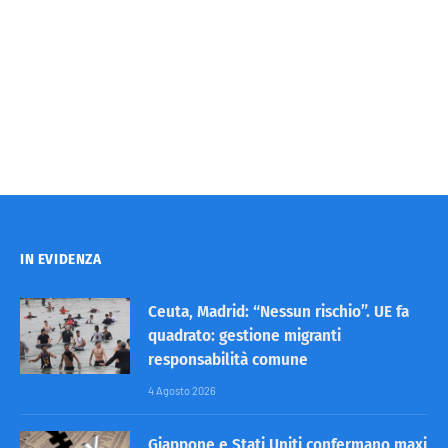
IN EVIDENZA
Ceuta, Madrid: “Nessun rischio”. UE fa
quadrato: gestione migranti
responsabilità comune
4 Agosto 2026
Giappone e Stati Uniti confermano maxi