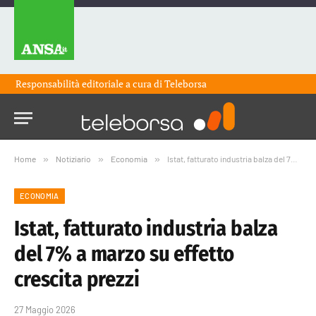
Responsabilità editoriale a cura di
Teleborsa
Home
»
Notiziario
»
Economia
»
Istat, fatturato industria balza del 7% a marzo su effetto crescita prezzi
ECONOMIA
Istat, fatturato industria balza
del 7% a marzo su effetto
crescita prezzi
27 Maggio 2026