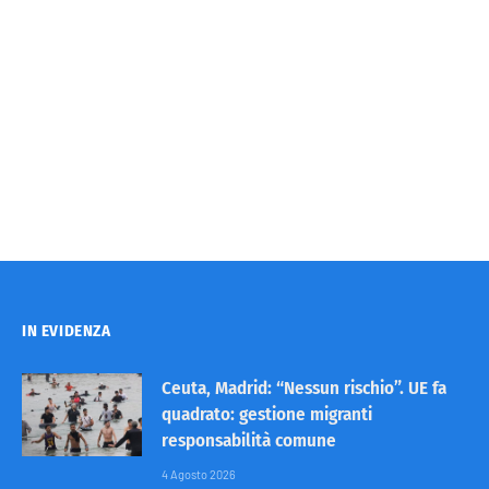
IN EVIDENZA
Ceuta, Madrid: “Nessun rischio”. UE fa
quadrato: gestione migranti
responsabilità comune
4 Agosto 2026