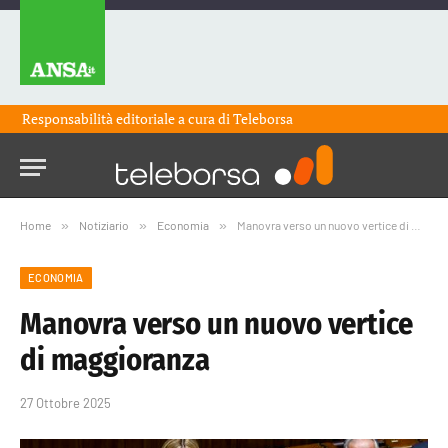
Responsabilità editoriale a cura di
Teleborsa
Home
»
Notiziario
»
Economia
»
Manovra verso un nuovo vertice di maggioranza
ECONOMIA
Manovra verso un nuovo vertice
di maggioranza
27 Ottobre 2025