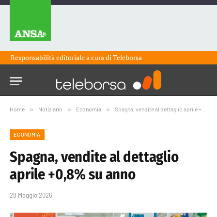
Responsabilità editoriale a cura di
Teleborsa
Home
»
Notiziario
»
Economia
»
Spagna, vendite al dettaglio aprile +0,8% su anno
ECONOMIA
Spagna, vendite al dettaglio
aprile +0,8% su anno
28 Maggio 2026