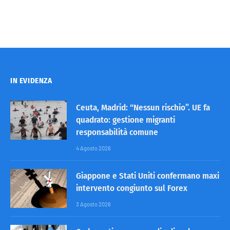
IN EVIDENZA
Ceuta, Madrid: “Nessun rischio”. UE fa
quadrato: gestione migranti
responsabilità comune
4 Agosto 2026
Giappone e Stati Uniti confermano maxi
intervento congiunto sul Forex
3 Agosto 2026