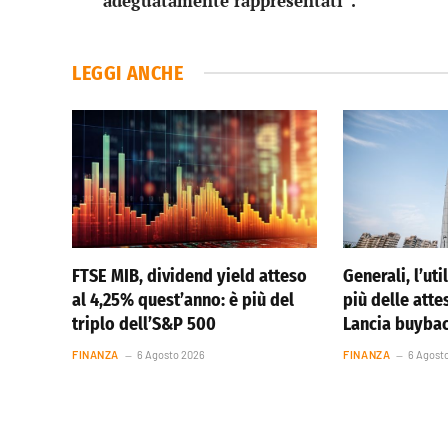
adeguatamente rappresentati”.
LEGGI ANCHE
FTSE MIB, dividend yield atteso
Generali, l’ut
al 4,25% quest’anno: è più del
più delle atte
triplo dell’S&P 500
Lancia buybac
FINANZA
6 Agosto 2026
FINANZA
6 Agost