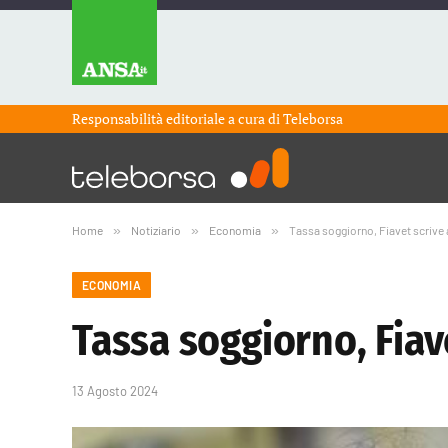
Responsabilità editoriale a cura di
Teleborsa
Home
»
Notiziario
»
Economia
»
Tassa soggiorno, Fiavet scrive
ECONOMIA
Tassa soggiorno, Fiav
13 Agosto 2024