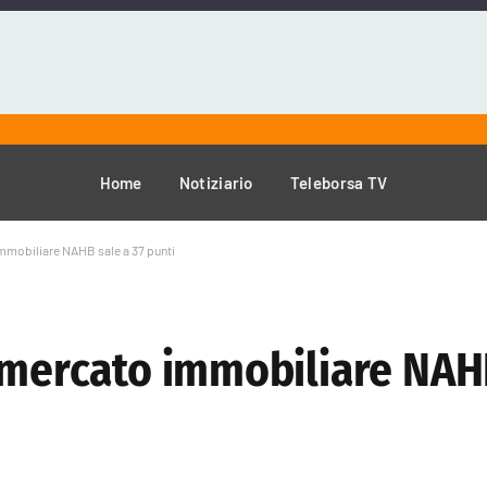
Home
Notiziario
Teleborsa TV
immobiliare NAHB sale a 37 punti
 mercato immobiliare NAHB