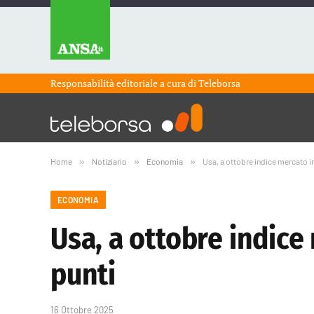
Responsabilità editoriale a cura di
Teleborsa
Home
»
Notiziario
»
Economia
»
Usa, a ottobre indice mercato 
ECONOMIA
Usa, a ottobre indice
punti
16 Ottobre 2025