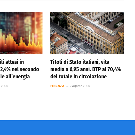
li attesi in
Titoli di Stato italiani, vita
22,4% nel secondo
media a 6,95 anni. BTP al 70,4%
ie all’energia
del totale in circolazione
o 2026
FINANZA
7 Agosto 2026