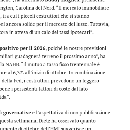
ington, Carolina del Nord. “Il mercato immobiliare
ra cui i piccoli costruttori che si stanno
ni ancora solide per il mercato del lusso. Tuttavia,
ra in attesa di un calo dei tassi ipotecari”.
positivo per il 2026
, poiché le nostre previsioni
amiliari guadagnerà terreno il prossimo anno”, ha
la NAHB. “Il mutuo a tasso fisso trentennale è
bre al 6,3% all’inizio di ottobre. In combinazione
 della Fed, i costruttori prevedono un leggero
ne i persistenti fattori di costo dal lato
ida”.
tà governative
e l’aspettativa di non pubblicazione
 questa settimana, Dietz ha osservato quanto
l’aumento di ottobre dell’HMI suggerisce un