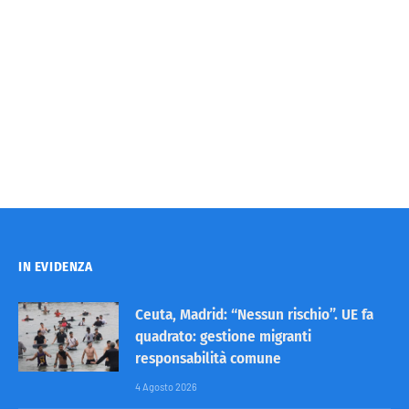
IN EVIDENZA
Ceuta, Madrid: “Nessun rischio”. UE fa
quadrato: gestione migranti
responsabilità comune
4 Agosto 2026