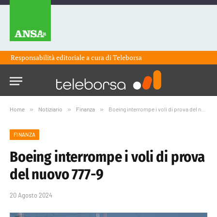
Responsabilità editoriale a cura di
Teleborsa
Home
»
Notiziario
»
Finanza
»
Boeing interrompe i voli di prova del nuovo 777-9
FINANZA
Boeing interrompe i voli di prova
del nuovo 777-9
20 Agosto 2024