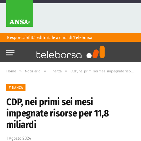
Responsabilità editoriale a cura di
Teleborsa
Home
»
Notiziario
»
Finanza
»
CDP, nei primi sei mesi impegnate risorse per 11,8 miliardi
FINANZA
CDP, nei primi sei mesi
impegnate risorse per 11,8
miliardi
1 Agosto 2024