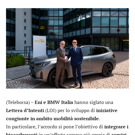
(Teleborsa) –
Eni
e
BMW
Italia
hanno siglato una
Lettera d’Intenti
(LOI) per lo sviluppo di
iniziative
congiunte in ambito mobilità sostenibile
.
In particolare, l’accordo si pone l’obiettivo di
integrare i
biocarburanti
in un’offerta sempre più ampia di
servizi