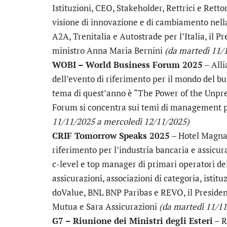
Istituzioni, CEO, Stakeholder, Rettrici e Retto
visione di innovazione e di cambiamento nella 
A2A, Trenitalia e Autostrade per l’Italia, il
ministro Anna Maria Bernini
(da martedì 11/
WOBI – World Business Forum 2025
– Alli
dell’evento di riferimento per il mondo del b
tema di quest’anno è “The Power of the Unpred
Forum si concentra sui temi di management pi
11/11/2025 a mercoledì 12/11/2025)
CRIF Tomorrow Speaks 2025
– Hotel Magna 
riferimento per l’industria bancaria e assicur
c-level e top manager di primari operatori del
assicurazioni, associazioni di categoria, istitu
doValue, BNL BNP Paribas e REVO, il Presiden
Mutua e Sara Assicurazioni
(da martedì 11/1
G7 – Riunione dei Ministri degli Esteri
– R