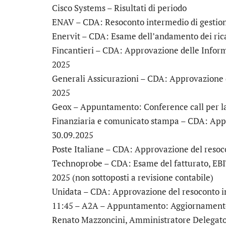
Cisco Systems
– Risultati di periodo
ENAV
– CDA: Resoconto intermedio di gestion
Enervit
– CDA: Esame dell’andamento dei ricav
Fincantieri
– CDA: Approvazione delle Informa
2025
Generali Assicurazioni
– CDA: Approvazione d
2025
Geox
– Appuntamento: Conference call per la 
Finanziaria e comunicato stampa – CDA: App
30.09.2025
Poste Italiane
– CDA: Approvazione del resoco
Technoprobe
– CDA: Esame del fatturato, EBI
2025 (non sottoposti a revisione contabile)
Unidata
– CDA: Approvazione del resoconto in
11:45 –
A2A
– Appuntamento: Aggiornamento P
Renato Mazzoncini, Amministratore Delegato