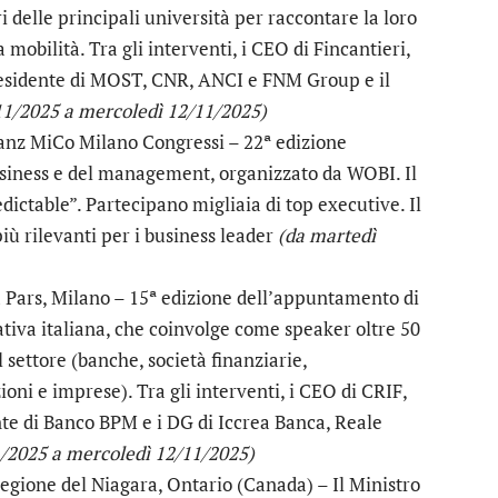
ri delle principali università per raccontare la loro
mobilità. Tra gli interventi, i CEO di Fincantieri,
 Presidente di MOST, CNR, ANCI e FNM Group e il
11/2025 a mercoledì 12/11/2025)
anz MiCo Milano Congressi – 22ª edizione
usiness e del management, organizzato da WOBI. Il
ictable”. Partecipano migliaia di top executive. Il
ù rilevanti per i business leader
(da martedì
Pars, Milano – 15ª edizione dell’appuntamento di
ativa italiana, che coinvolge come speaker oltre 50
 settore (banche, società finanziarie,
zioni e imprese). Tra gli interventi, i CEO di CRIF,
te di Banco BPM e i DG di Iccrea Banca, Reale
1/2025 a mercoledì 12/11/2025)
egione del Niagara, Ontario (Canada) – Il Ministro