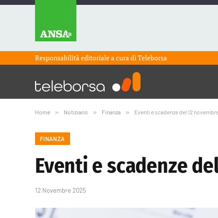
Responsabilità editoriale a cura di
Teleborsa
Home
»
Notiziario
»
Finanza
»
Eventi e scadenze del 12 novembr
FINANZA
Eventi e scadenze de
12 Novembre 2025