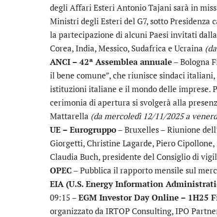
degli Affari Esteri Antonio Tajani sarà in mis
Ministri degli Esteri del G7, sotto Presidenza
la partecipazione di alcuni Paesi invitati dall
Corea, India, Messico, Sudafrica e Ucraina
(da
ANCI – 42ª Assemblea annuale
– Bologna Fi
il bene comune”, che riunisce sindaci italiani
istituzioni italiane e il mondo delle imprese.
cerimonia di apertura si svolgerà alla presen
Mattarella
(da mercoledì 12/11/2025 a venerd
UE – Eurogruppo
– Bruxelles – Riunione dell
Giorgetti, Christine Lagarde, Piero Cipollone
Claudia Buch, presidente del Consiglio di vigi
OPEC
– Pubblica il rapporto mensile sul merc
EIA (U.S. Energy Information Administrat
09:15 –
EGM Investor Day Online – 1H25 Fi
organizzato da IRTOP Consulting, IPO Partner 