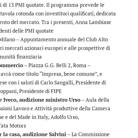
ici di 13 PMI quotate. Il programma prevede le
 tavola rotonda con investitori qualificati, dedicata
mento del mercato. Tra i presenti, Anna Lambiase
denti delle PMI quotate
 Milano – Appuntamento annuale del Club Alto
ei mercati azionari europei e alle prospettive di
munità finanziaria
commercio
– Piazza G.G. Belli 2, Roma –
, avrà come titolo “Impresa, bene comune”, e
se con i saluti di Carlo Sangalli, Presidente di
toppani, Presidente di FIPE
e Iveco, audizione ministro Urso
– Aula della
ioni Lavoro e Attività produttive della Camera
e e del Made in Italy, Adolfo Urso,
 Tata Motors
 la casa, audizione Salvini
– La Commissione