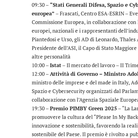
09:30 –
“Stati Generali Difesa, Spazio e Cy
europea”
– Frascati, Centro ESA-ESRIN – Eve
Commissione Europea, in collaborazione con l
europei, nazionali e i rappresentanti dell’indus
Piantedosi e Urso, gli AD di Leonardo, Thales A
Presidente dell’ASI, il Capo di Stato Maggiore
altre personalità
10:00 –
Istat
– Il mercato del lavoro – II Trim
12:00 –
Attività di Governo – Ministro Ado
ministro delle imprese e del made in Italy, Ado
Spazio e Cybersecurity organizzati dal Parl
collaborazione con l’Agenzia Spaziale Europe
19:30 –
Premio PIMBY Green 2025
– “La La
promuovere la cultura del “Please In My Back
innovazione e sostenibilità, favorendo la reali
sostenibile del Paese. Il premio è rivolto a p