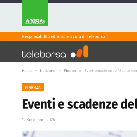
Responsabilità editoriale a cura di
Teleborsa
Home
»
Notiziario
»
Finanza
»
Eventi e scadenze del 12 settembr
FINANZA
Eventi e scadenze de
12 Settembre 2025