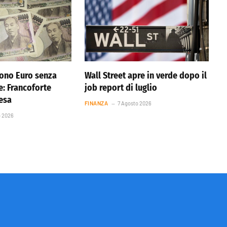
ono Euro senza
Wall Street apre in verde dopo il
e: Francoforte
job report di luglio
resa
FINANZA
7 Agosto 2026
o 2026