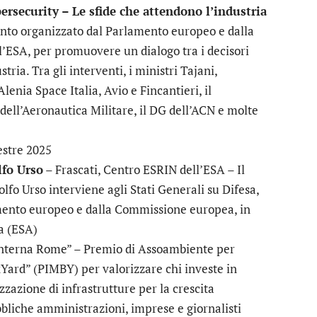
bersecurity – Le sfide che attendono l’industria
nto organizzato dal Parlamento europeo e dalla
’ESA, per promuovere un dialogo tra i decisori
tria. Tra gli interventi, i ministri Tajani,
lenia Space Italia, Avio e Fincantieri, il
 dell’Aeronautica Militare, il DG dell’ACN e molte
estre 2025
lfo Urso
– Frascati, Centro ESRIN dell’ESA – Il
lfo Urso interviene agli Stati Generali su Difesa,
amento europeo e dalla Commissione europea, in
a (ESA)
nterna Rome” – Premio di Assoambiente per
Yard” (PIMBY) per valorizzare chi investe in
zzazione di infrastrutture per la crescita
ubbliche amministrazioni, imprese e giornalisti