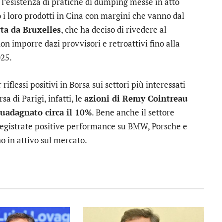
l’esistenza di pratiche di dumping messe in atto
 i loro prodotti in Cina con margini che vanno dal
rta da Bruxelles
, che ha deciso di rivedere al
 non imporre dazi provvisori e retroattivi fino alla
025.
iflessi positivi in Borsa sui settori più interessati
sa di Parigi, infatti, le
azioni di
Remy Cointreau
uadagnato circa il 10%
. Bene anche il settore
registrate positive performance su
BMW
,
Porsche
e
 in attivo sul mercato.