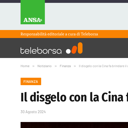
Responsabilità editoriale a cura di
Teleborsa
Home
»
Notiziario
»
Finanza
»
Il disgelo con la Cina fa brindare i
FINANZA
Il disgelo con la Cina
30 Agosto 2024