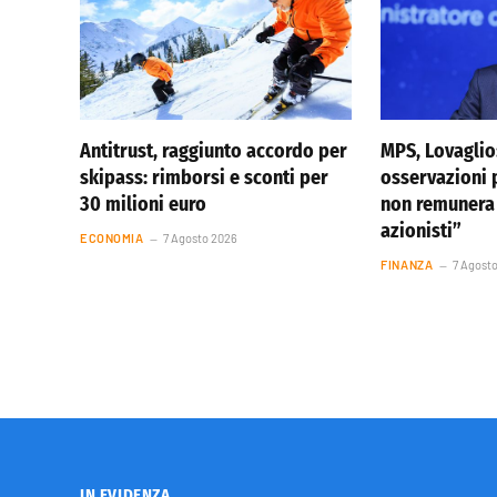
Antitrust, raggiunto accordo per
MPS, Lovagli
skipass: rimborsi e sconti per
osservazioni p
30 milioni euro
non remunera 
azionisti”
ECONOMIA
7 Agosto 2026
FINANZA
7 Agost
IN EVIDENZA