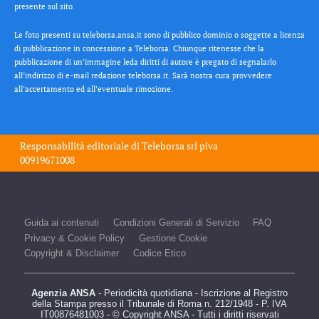
presente sul sito.
Le foto presenti su teleborsa.ansa.it sono di pubblico dominio o soggette a licenza
di pubblicazione in concessione a Teleborsa. Chiunque ritenesse che la
pubblicazione di un’immagine leda diritti di autore è pregato di segnalarlo
all’indirizzo di e-mail redazione teleborsa.it. Sarà nostra cura provvedere
all’accertamento ed all’eventuale rimozione.
Responsabilità editoriale di
Teleborsa srl
piva
00919671008
Guida ai contenuti
Condizioni Generali di Servizio
FAQ
Privacy & Cookie Policy
Gestione Cookie
Copyright & Disclaimer
Codice Etico
Agenzia ANSA
- Periodicità quotidiana - Iscrizione al Registro
della Stampa presso il Tribunale di Roma n. 212/1948 - P. IVA
IT00876481003 - © Copyright ANSA - Tutti i diritti riservati