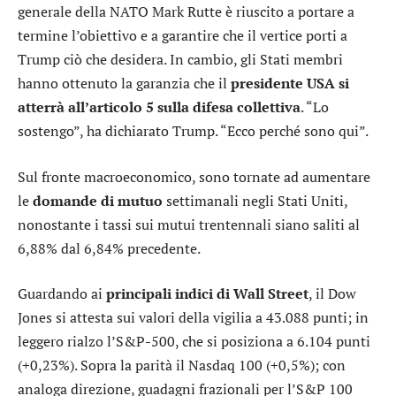
generale della NATO Mark Rutte è riuscito a portare a
termine l’obiettivo e a garantire che il vertice porti a
Trump ciò che desidera. In cambio, gli Stati membri
hanno ottenuto la garanzia che il
presidente USA si
atterrà all’articolo 5 sulla difesa collettiva
. “Lo
sostengo”, ha dichiarato Trump. “Ecco perché sono qui”.
Sul fronte macroeconomico, sono tornate ad aumentare
le
domande di mutuo
settimanali negli Stati Uniti,
nonostante i tassi sui mutui trentennali siano saliti al
6,88% dal 6,84% precedente.
Guardando ai
principali indici di Wall Street
, il
Dow
Jones
si attesta sui valori della vigilia a 43.088 punti; in
leggero rialzo l’
S&P-500
, che si posiziona a 6.104 punti
(+0,23%). Sopra la parità il
Nasdaq 100
(+0,5%); con
analoga direzione, guadagni frazionali per l’
S&P 100