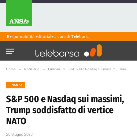
Responsabilità editoriale a cura di
Teleborsa
Home
»
Notiziario
»
Finanza
»
S&P 500 e Nasdaq sui massimi, Trump soddisfatto di vertice NATO
FINANZA
S&P 500 e Nasdaq sui massimi,
Trump soddisfatto di vertice
NATO
25 Giugno 2025