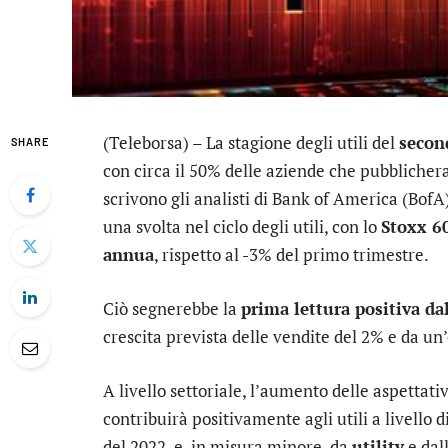
(Teleborsa) – La stagione degli utili del
secon
SHARE
con circa il 50% delle aziende che pubblichera
scrivono gli analisti di
Bank of America
(BofA)
una svolta nel ciclo degli utili, con lo
Stoxx 6
annua
, rispetto al -3% del primo trimestre.
Ciò segnerebbe la
prima lettura positiva da
crescita prevista delle vendite del 2% e da u
A livello settoriale, l’aumento delle aspettativ
contribuirà positivamente agli utili a livello 
del 2022, e, in misura minore, da
utility
e dal