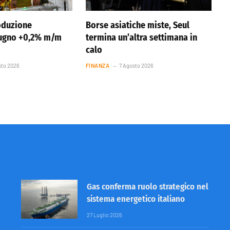
oduzione
Borse asiatiche miste, Seul
iugno +0,2% m/m
termina un’altra settimana in
calo
sto 2026
FINANZA
7 Agosto 2026
Gas conferma ruolo strategico nel
sistema energetico italiano
27 Luglio 2026