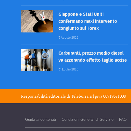
Giappone e Stati Uniti
confermano maxi intervento
congiunto sul Forex
3 Agosto 2026
Carburanti, prezzo medio diesel
va azzerando effetto taglio accise
31 Luglio 2026
Responsabilità editoriale di
Teleborsa srl
piva 00919671008
Guida ai contenuti
Condizioni Generali di Servizio
FAQ