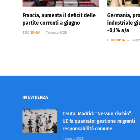
Francia, aumenta il deficit delle
Germania, pr
partite correnti a giugno
industriale g
-0,1% a/a
ECONOMIA
7 Agosto 2026
ECONOMIA
7 Ago
IN EVIDENZA
Ceuta, Madrid: “Nessun rischio”.
UE fa quadrato: gestione migranti
responsabilità comune
4 Agosto 2026