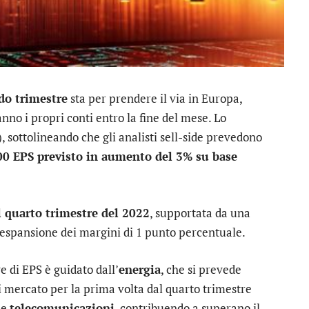
do trimestre
sta per prendere il via in Europa,
nno i propri conti entro la fine del mese. Lo
, sottolineando che gli analisti sell-side prevedono
00 EPS previsto in aumento del 3% su base
l quarto trimestre del 2022
, supportata da una
n’espansione dei margini di 1 punto percentuale.
e di EPS è guidato dall’
energia
, che si prevede
di mercato per la prima volta dal quarto trimestre
le
telecomunicazioni
, contribuendo a superano il