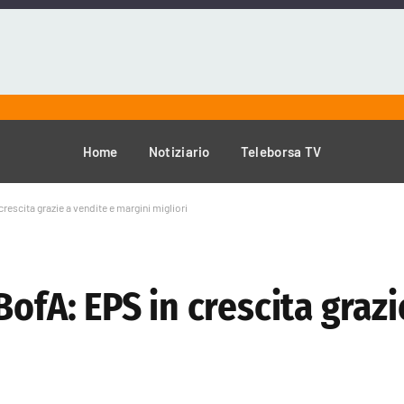
Home
Notiziario
Teleborsa TV
rescita grazie a vendite e margini migliori
ofA: EPS in crescita grazi