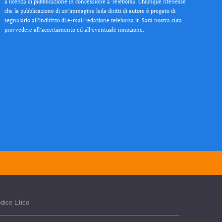
a licenza di pubblicazione in concessione a Teleborsa. Chiunque ritenesse
che la pubblicazione di un’immagine leda diritti di autore è pregato di
segnalarlo all’indirizzo di e-mail redazione teleborsa.it. Sarà nostra cura
provvedere all’accertamento ed all’eventuale rimozione.
dice Etico