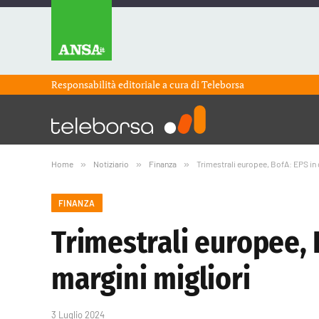
Responsabilità editoriale a cura di
Teleborsa
Home
»
Notiziario
»
Finanza
»
Trimestrali europee, BofA: EPS in c
FINANZA
Trimestrali europee, B
margini migliori
3 Luglio 2024