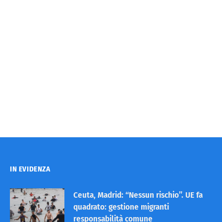
IN EVIDENZA
Ceuta, Madrid: “Nessun rischio”. UE fa
quadrato: gestione migranti
responsabilità comune