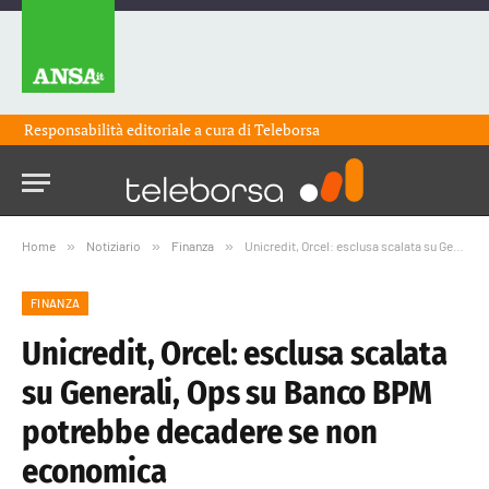
Responsabilità editoriale a cura di
Teleborsa
Home
»
Notiziario
»
Finanza
»
Unicredit, Orcel: esclusa scalata su Generali, Ops su Banco BPM potrebbe decadere se non economica
FINANZA
Unicredit, Orcel: esclusa scalata
su Generali, Ops su Banco BPM
potrebbe decadere se non
economica