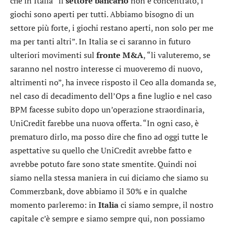
che in Italia “il
settore bancario
non è concentrato, i
giochi sono aperti per tutti. Abbiamo bisogno di un
settore più forte, i giochi restano aperti, non solo per me
ma per tanti altri”. In Italia se ci saranno in futuro
ulteriori movimenti sul
fronte M&A
, “li valuteremo, se
saranno nel nostro interesse ci muoveremo di nuovo,
altrimenti no”, ha invece risposto il Ceo alla domanda se,
nel caso di decadimento dell’Ops a fine luglio e nel caso
BPM facesse subito dopo un’operazione straordinaria,
UniCredit farebbe una nuova offerta. “In ogni caso, è
prematuro dirlo, ma posso dire che fino ad oggi tutte le
aspettative su quello che UniCredit avrebbe fatto e
avrebbe potuto fare sono state smentite. Quindi noi
siamo nella stessa maniera in cui diciamo che siamo su
Commerzbank
, dove abbiamo il 30% e in qualche
momento parleremo: in
Italia
ci siamo sempre, il nostro
capitale c’è sempre e siamo sempre qui, non possiamo