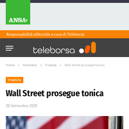
Responsabilità editoriale a cura di
Teleborsa
Home
»
Notiziario
»
Finanza
»
Wall Street prosegue tonica
FINANZA
Wall Street prosegue tonica
26 Settembre 2025