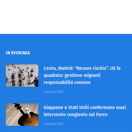
IN EVIDENZA
Ceuta, Madrid: “Nessun rischio”. UE fa
quadrato: gestione migranti
responsabilità comune
4 Agosto 2026
Giappone e Stati Uniti confermano maxi
intervento congiunto sul Forex
3 Agosto 2026