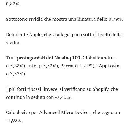
0,82%.
Sottotono
Nvidia
che mostra una limatura dello 0,79%.
Deludente
Apple
, che si adagia poco sotto i livelli della
vigilia.
Tra i
protagonisti del Nasdaq 100
,
Globalfoundries
(+5,88%),
Intel
(+5,52%),
Paccar
(+4,74%) e
AppLovin
(+3,53%).
I più forti ribassi, invece, si verificano su
Shopify
, che
continua la seduta con -2,43%.
Calo deciso per
Advanced Micro Devices
, che segna un
-1,92%.