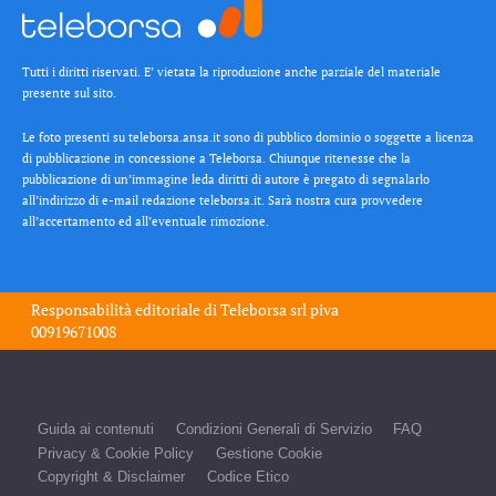
Tutti i diritti riservati. E’ vietata la riproduzione anche parziale del materiale
presente sul sito.
Le foto presenti su teleborsa.ansa.it sono di pubblico dominio o soggette a licenza
di pubblicazione in concessione a Teleborsa. Chiunque ritenesse che la
pubblicazione di un’immagine leda diritti di autore è pregato di segnalarlo
all’indirizzo di e-mail redazione teleborsa.it. Sarà nostra cura provvedere
all’accertamento ed all’eventuale rimozione.
Responsabilità editoriale di
Teleborsa srl
piva
00919671008
Guida ai contenuti
Condizioni Generali di Servizio
FAQ
Privacy & Cookie Policy
Gestione Cookie
Copyright & Disclaimer
Codice Etico