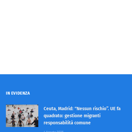
IN EVIDENZA
Ceuta, Madrid: “Nessun rischio”. UE fa
quadrato: gestione migranti
responsabilità comune
4 Agosto 2026