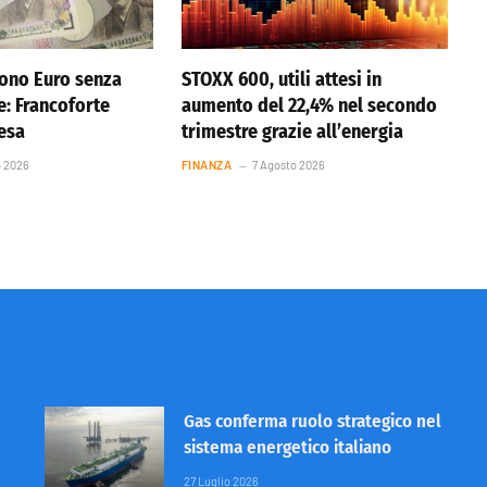
ono Euro senza
STOXX 600, utili attesi in
e: Francoforte
aumento del 22,4% nel secondo
resa
trimestre grazie all’energia
o 2026
FINANZA
7 Agosto 2026
Gas conferma ruolo strategico nel
sistema energetico italiano
27 Luglio 2026