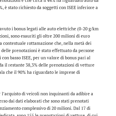
renotazioni e che circa il 44% ha riguardato auto da
7%, è stato richiesto da soggetti con ISEE inferiore a
vuto i bonus legati alle auto elettriche (0-20 g/km
oni, sono esauriti gli oltre 200 milioni di euro
una contestuale rottamazione che, nella metà dei
% delle prenotazioni è stato effettuato da persone
ti con basso ISEE, per un valore di bonus pari al
a il restante 38,3% delle prenotazioni di vetture
nala che il 90% ha riguardato le imprese di
 l’acquisto di veicoli non inquinanti da adibire a
rso dai dati elaborati che sono stati prenotati
anziamento complessivo di 20 milioni. Dal 17 di
edicata, sono 155 le prenotazioni di vetture, di cui