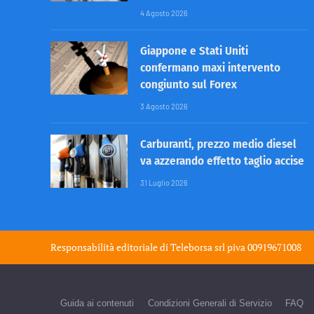
4 Agosto 2026
Giappone e Stati Uniti
confermano maxi intervento
congiunto sul Forex
3 Agosto 2026
Carburanti, prezzo medio diesel
va azzerando effetto taglio accise
31 Luglio 2026
Responsabilità editoriale di
Teleborsa srl
piva 00919671008
Guida ai contenuti
Condizioni Generali di Servizio
FAQ