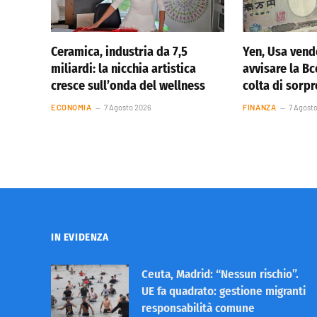
Ceramica, industria da 7,5
Yen, Usa vend
miliardi: la nicchia artistica
avvisare la Bc
cresce sull’onda del wellness
colta di sorp
ECONOMIA
7 Agosto 2026
FINANZA
7 Agost
IN EVIDENZA
Ceuta, Madrid: “Nessun rischio”.
UE fa quadrato: gestione migranti
responsabilità comune