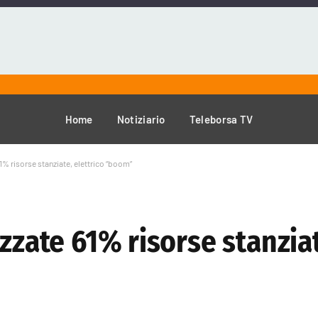
Home
Notiziario
Teleborsa TV
1% risorse stanziate, elettrico “boom”
zzate 61% risorse stanziat