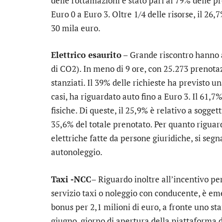
delle rottamazioni è stato pari al 79% delle p
Euro 0 a Euro 3. Oltre 1/4 delle risorse, il 26,
30 mila euro.
Elettrico esaurito
– Grande riscontro hanno a
di CO2). In meno di 9 ore, con 25.273 prenotazi
stanziati. Il 39% delle richieste ha previsto 
casi, ha riguardato auto fino a Euro 3. Il 61,7
fisiche. Di queste, il 25,9% è relativo a sogget
35,6% del totale prenotato. Per quanto riguard
elettriche fatte da persone giuridiche, si seg
autonoleggio.
Taxi -NCC
– Riguardo inoltre all’incentivo per
servizio taxi o noleggio con conducente, è eme
bonus per 2,1 milioni di euro, a fronte uno st
giugno, giorno di apertura della piattaforma d