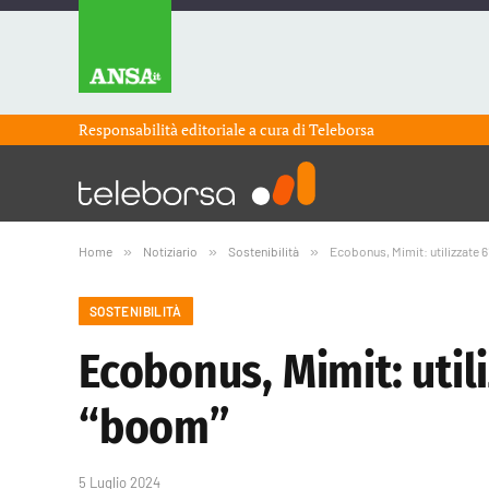
Responsabilità editoriale a cura di
Teleborsa
Home
»
Notiziario
»
Sostenibilità
»
Ecobonus, Mimit: utilizzate 6
SOSTENIBILITÀ
Ecobonus, Mimit: utili
“boom”
5 Luglio 2024