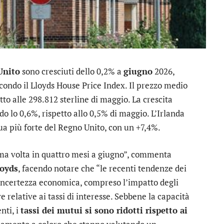
Unito
sono cresciuti dello 0,2% a
giugno
2026,
econdo il Lloyds House Price Index. Il prezzo medio
tto alle 298.812 sterline di maggio. La crescita
lo 0,6%, rispetto allo 0,5% di maggio. L’Irlanda
ua più forte del Regno Unito, con un +7,4%.
ima volta in quattro mesi a giugno”, commenta
loyds
, facendo notare che “le recenti tendenze dei
 incertezza economica, compreso l’impatto degli
ve relative ai tassi di interesse. Sebbene la capacità
nti, i
tassi dei mutui si sono ridotti rispetto ai