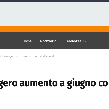
Home
Notiziario
Teleborsa TV
to a giugno con riduzione dei costi dei prestiti
ggero aumento a giugno co