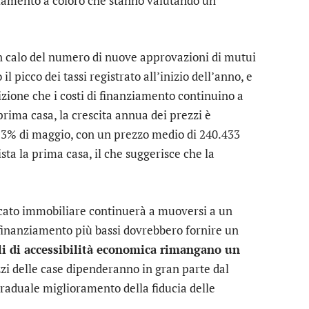
giamento a coloro che stanno valutando un
un calo del numero di nuove approvazioni di mutui
l picco dei tassi registrato all’inizio dell’anno, e
dizione che i costi di finanziamento continuino a
prima casa, la crescita annua dei prezzi è
0,3% di maggio, con un prezzo medio di 240.433
sta la prima casa, il che suggerisce che la
cato immobiliare continuerà a muoversi a un
 finanziamento più bassi dovrebbero fornire un
li di accessibilità economica rimangano un
zzi delle case dipenderanno in gran parte dal
graduale miglioramento della fiducia delle