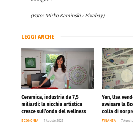
(Foto: Mirko Kaminski / Pixabay)
LEGGI ANCHE
Ceramica, industria da 7,5
Yen, Usa vend
miliardi: la nicchia artistica
avvisare la Bc
cresce sull’onda del wellness
colta di sorp
ECONOMIA
7 Agosto 2026
FINANZA
7 Agost