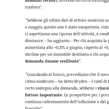
massimi recenti
, offrendo un certo incorag
trasloco”.
“Sebbene gli ultimi dati di settore mostrino 
a maggio, questo non è stato inaspettato, visto i
ci aspettiamo una ripresa dell’attività, a con
diminuire – ha aggiunto – Per chi acquista la 
aumentata allo +0,8% a giugno, rispetto al +
sterline per un immobile destinato a chi acqui
domanda rimane resiliente
“.
“Guardando al futuro, prevediamo che il mer
ritmo moderato – ha detto Bryden – I costi di
certo sostegno alla domanda, sebbene i
vinco
fattore importante
. Le prospettive per i pre
continuo rallentamento dell’inflazione e dal 
famiglie”.