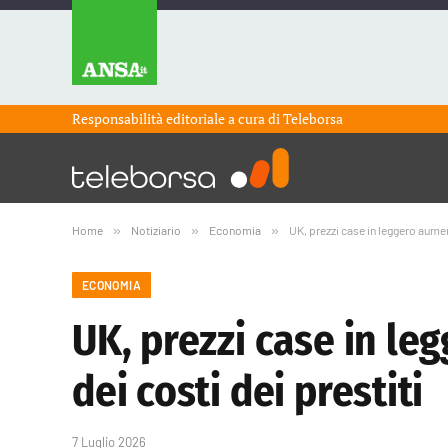
Responsabilità editoriale a cura di
Teleborsa
Home
»
Notiziario
»
Economia
»
UK, prezzi case in leggero aumen
ECONOMIA
UK, prezzi case in le
dei costi dei prestiti
7 Luglio 2026