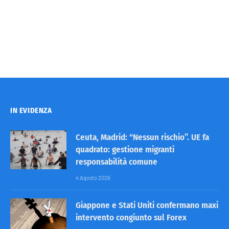
IN EVIDENZA
Ceuta, Madrid: “Nessun rischio”. UE fa
quadrato: gestione migranti
responsabilità comune
4 Agosto 2026
Giappone e Stati Uniti confermano maxi
intervento congiunto sul Forex