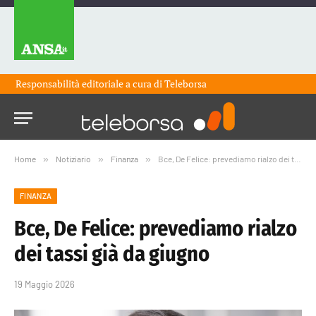
Responsabilità editoriale a cura di
Teleborsa
Home
»
Notiziario
»
Finanza
»
Bce, De Felice: prevediamo rialzo dei tassi già da giugno
FINANZA
Bce, De Felice: prevediamo rialzo
dei tassi già da giugno
19 Maggio 2026